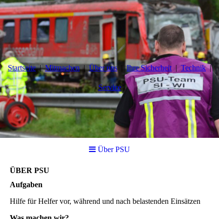
Startseite
Mitmachen
Über uns
Ihre Sicherheit
Technik
Service
Über PSU
ÜBER PSU
Aufgaben
Hilfe für Helfer vor, während und nach belastenden Einsätzen
Was machen wir?