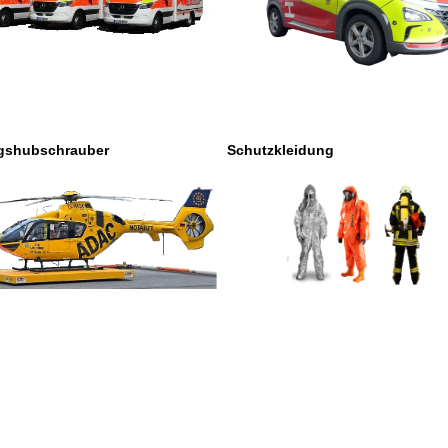
gshubschrauber
Schutzkleidung