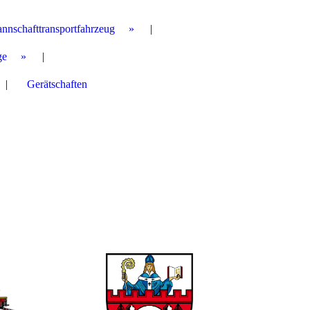
annschafttransportfahrzeug
ge
Gerätschaften