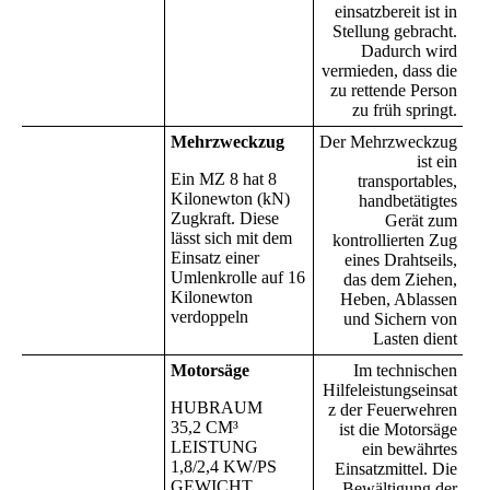
einsatzbereit ist in
Stellung gebracht.
Dadurch wird
vermieden, dass die
zu rettende Person
zu früh springt.
Mehrzweckzug
Der Mehrzweckzug
ist ein
Ein MZ 8 hat 8
transportables,
Kilonewton (kN)
handbetätigtes
Zugkraft. Diese
Gerät zum
lässt sich mit dem
kontrollierten Zug
Einsatz einer
eines Drahtseils,
Umlenkrolle auf 16
das dem Ziehen,
Kilonewton
Heben, Ablassen
verdoppeln
und Sichern von
Lasten dient
Motorsäge
Im technischen
Hilfeleistungseinsat
HUBRAUM
z der Feuerwehren
35,2 CM³
ist die Motorsäge
LEISTUNG
ein bewährtes
1,8/2,4 KW/PS
Einsatzmittel. Die
GEWICHT
Bewältigung der