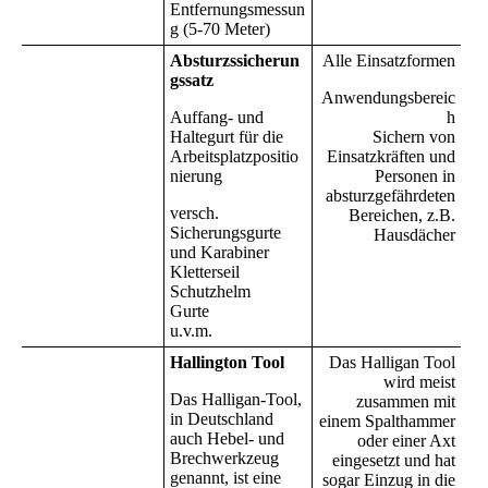
Entfernungsmessun
g (5-70 Meter)
Absturzssicherun
Alle Einsatzformen
gssatz
Anwendungsbereic
Auffang- und
h
Haltegurt für die
Sichern von
Arbeitsplatzpositio
Einsatzkräften und
nierung
Personen in
absturzgefährdeten
versch.
Bereichen, z.B.
Sicherungsgurte
Hausdächer
und Karabiner
Kletterseil
Schutzhelm
Gurte
u.v.m.
Hallington Tool
Das Halligan Tool
wird meist
Das Halligan-Tool,
zusammen mit
in Deutschland
einem Spalthammer
auch Hebel- und
oder einer Axt
Brechwerkzeug
eingesetzt und hat
genannt, ist eine
sogar Einzug in die