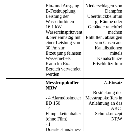
Ein- und Ausgang
Niederschlagen von
B-Festkupplung,
Dämpfen
Leistung der
Überdruckbelüftun
Wasserturbinen
g, Räume oder
16,1 kW,
Gebäude rauchfrei
Wassereinspritzvent
machen
il. Serienmäßig mit
Entlüften, absaugen
einer Leistung von
von Gasen aus
30 l/m zur
Kanalisationen
Erzeugung feinsten
mittels
Wassernebels.
Kanalschürze
Kann im Ex-
Frischluftzufuhr
Bereich verwendet
werden
Messtruppkoffer
A-Einsatz
NRW
Bestückung des
- 4 Alarmdosimeter
Messtruppkoffers in
ED 150
Anlehnung an das
- 4
ABC-
Filmplakettenhalter
Schutzkonzept
(ohne Film)
NRW
- 1
Dosisleistungsmess