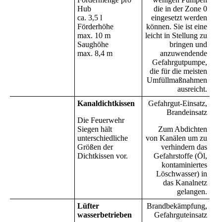
Hub
die in der Zone 0
ca. 3,5 l
eingesetzt werden
Förderhöhe
können. Sie ist eine
max. 10 m
leicht in Stellung zu
Saughöhe
bringen und
max. 8,4 m
anzuwendende
Gefahrgutpumpe,
die für die meisten
Umfüllmaßnahmen
ausreicht.
Kanaldichtkissen
Gefahrgut-Einsatz,
Brandeinsatz
Die Feuerwehr
Siegen hält
Zum Abdichten
unterschiedliche
von Kanälen um zu
Größen der
verhindern das
Dichtkissen vor.
Gefahrstoffe (Öl,
kontaminiertes
Löschwasser) in
das Kanalnetz
gelangen.
Lüfter
Brandbekämpfung,
wasserbetrieben
Gefahrguteinsatz