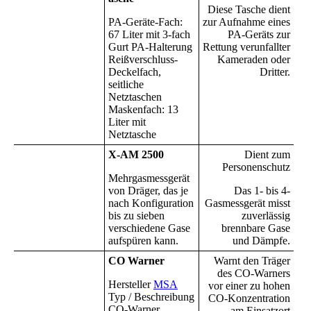
Diese Tasche dient
PA-Geräte-Fach:
zur Aufnahme eines
67 Liter mit 3-fach
PA-Geräts zur
Gurt PA-Halterung
Rettung verunfallter
Reißverschluss-
Kameraden oder
Deckelfach,
Dritter.
seitliche
Netztaschen
Maskenfach: 13
Liter mit
Netztasche
X-AM 2500
Dient zum
Personenschutz
Mehrgasmessgerät
von Dräger, das je
Das 1- bis 4-
nach Konfiguration
Gasmessgerät misst
bis zu sieben
zuverlässig
verschiedene Gase
brennbare Gase
aufspüren kann.
und Dämpfe.
CO Warner
Warnt den Träger
des CO-Warners
Hersteller
MSA
vor einer zu hohen
Typ / Beschreibung
CO-Konzentration
CO-Warner
am Einsatzort