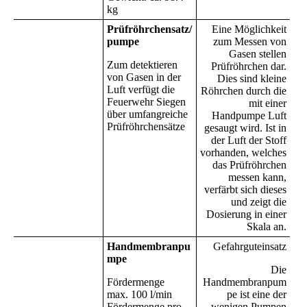
kg
Prüfröhrchensatz/
Eine Möglichkeit
pumpe
zum Messen von
Gasen stellen
Zum detektieren
Prüfröhrchen dar.
von Gasen in der
Dies sind kleine
Luft verfügt die
Röhrchen durch die
Feuerwehr Siegen
mit einer
über umfangreiche
Handpumpe Luft
Prüfröhrchensätze
gesaugt wird. Ist in
der Luft der Stoff
vorhanden, welches
das Prüfröhrchen
messen kann,
verfärbt sich dieses
und zeigt die
Dosierung in einer
Skala an.
Handmembranpu
Gefahrguteinsatz
mpe
Die
Fördermenge
Handmembranpum
max. 100 l/min
pe ist eine der
Fördermenge pro
wenigen Pumpen