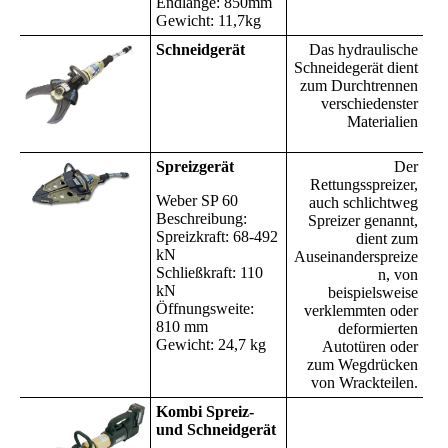
Endlänge: 850mm
Gewicht: 11,7kg
Schneidgerät
Das hydraulische
Schneidegerät dient
zum Durchtrennen
verschiedenster
Materialien
Spreizgerät
Der
Rettungsspreizer,
Weber SP 60
auch schlichtweg
Beschreibung:
Spreizer genannt,
Spreizkraft: 68-492
dient zum
kN
Auseinanderspreize
Schließkraft: 110
n, von
kN
beispielsweise
Öffnungsweite:
verklemmten oder
810 mm
deformierten
Gewicht: 24,7 kg
Autotüren oder
zum Wegdrücken
von Wrackteilen.
Kombi Spreiz-
und Schneidgerät