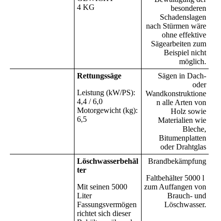
4 KG
besonderen
Schadenslagen
nach Stürmen wäre
ohne effektive
Sägearbeiten zum
Beispiel nicht
möglich.
Rettungssäge
Sägen in Dach-
oder
Leistung (kW/PS):
Wandkonstruktione
4,4 / 6,0
n alle Arten von
Motorgewicht (kg):
Holz sowie
6,5
Materialien wie
Bleche,
Bitumenplatten
oder Drahtglas
Löschwasserbehäl
Brandbekämpfung
ter
Faltbehälter 5000 l
Mit seinen 5000
zum Auffangen von
Liter
Brauch- und
Fassungsvermögen
Löschwasser.
richtet sich dieser