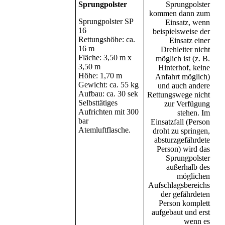
Sprungpolster
Sprungpolster
kommen dann zum
Sprungpolster SP
Einsatz, wenn
16
beispielsweise der
Rettungshöhe: ca.
Einsatz einer
16 m
Drehleiter nicht
Fläche: 3,50 m x
möglich ist (z. B.
3,50 m
Hinterhof, keine
Höhe: 1,70 m
Anfahrt möglich)
Gewicht: ca. 55 kg
und auch andere
Aufbau: ca. 30 sek
Rettungswege nicht
Selbsttätiges
zur Verfügung
Aufrichten mit 300
stehen. Im
bar
Einsatzfall (Person
Atemluftflasche.
droht zu springen,
absturzgefährdete
Person) wird das
Sprungpolster
außerhalb des
möglichen
Aufschlagsbereichs
der gefährdeten
Person komplett
aufgebaut und erst
wenn es