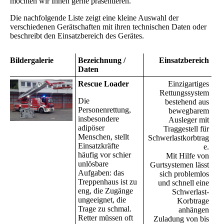
möchten wir Ihnen gerne präsentieren.
Die nachfolgende Liste zeigt eine kleine Auswahl der
verschiedenen Gerätschaften mit ihren technischen Daten oder
beschreibt den Einsatzbereich des Gerätes.
Bildergalerie
Bezeichnung /
Einsatzbereich
Daten
Rescue Loader
Einzigartiges
Rettungssystem
Die
bestehend aus
Personenrettung,
bewegbarem
insbesondere
Ausleger mit
adipöser
Traggestell für
Menschen, stellt
Schwerlastkorbtrag
Einsatzkräfte
e.
häufig vor schier
Mit Hilfe von
unlösbare
Gurtsystemen lässt
Aufgaben: das
sich problemlos
Treppenhaus ist zu
und schnell eine
eng, die Zugänge
Schwerlast-
ungeeignet, die
Korbtrage
Trage zu schmal.
anhängen
Retter müssen oft
Zuladung von bis