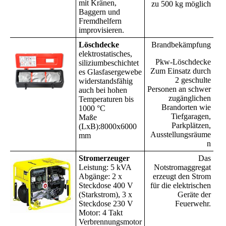
mit Kränen,
zu 500 kg möglich
Baggern und
Fremdhelfern
improvisieren.
Löschdecke
Brandbekämpfung
elektrostatisches,
Pkw-Löschdecke
siliziumbeschichtet
Zum Einsatz durch
es Glasfasergewebe
2 geschulte
widerstandsfähig
Personen an schwer
auch bei hohen
zugänglichen
Temperaturen bis
Brandorten wie
1000 °C
Tiefgaragen,
Maße
Parkplätzen,
(LxB):8000x6000
Ausstellungsräume
mm
n
Stromerzeuger
Das
Leistung: 5 kVA
Notstromaggregat
Abgänge: 2 x
erzeugt den Strom
Steckdose 400 V
für die elektrischen
(Starkstrom), 3 x
Geräte der
Steckdose 230 V
Feuerwehr.
Motor: 4 Takt
Verbrennungsmotor