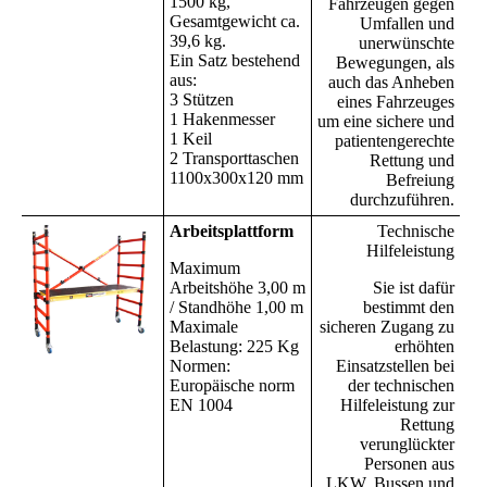
1500 kg,
Fahrzeugen gegen
Gesamtgewicht ca.
Umfallen und
39,6 kg.
unerwünschte
Ein Satz bestehend
Bewegungen, als
aus:
auch das Anheben
3 Stützen
eines Fahrzeuges
1 Hakenmesser
um eine sichere und
1 Keil
patientengerechte
2 Transporttaschen
Rettung und
1100x300x120 mm
Befreiung
durchzuführen.
Arbeitsplattform
Technische
Hilfeleistung
Maximum
Arbeitshöhe 3,00 m
Sie ist dafür
/ Standhöhe 1,00 m
bestimmt den
Maximale
sicheren Zugang zu
Belastung: 225 Kg
erhöhten
Normen:
Einsatzstellen bei
Europäische norm
der technischen
EN 1004
Hilfeleistung zur
Rettung
verunglückter
Personen aus
LKW, Bussen und