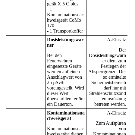
gerät X 5 C plus
- 1
Kontaminationsnac
hweisgerät CoMo
170
- 1 Transportkoffer
Dosisleistungswar
A-Einsatz
ner
Der
Bei den
Dosisleistungswarn
Feuerwehren
er dient zum
eingesetzte Geräte
Festlegen der
werden auf einen
Absperrgrenze. Der
Anschlagwert von
so ermittelte
25 µSv/h
Sicherheitsbereich
voreingestellt. Wird
darf nur mit
dieser Wert
Strahlenschutzsond
überschritten, ertönt
erausrüstung
ein Dauerton.
betreten werden.
Kontaminationsna
A-Einsatz
chweisgerät
Zum Aufspüren
Kontaminationsnac
von
hweisgeräte dienen
Kontaminationen