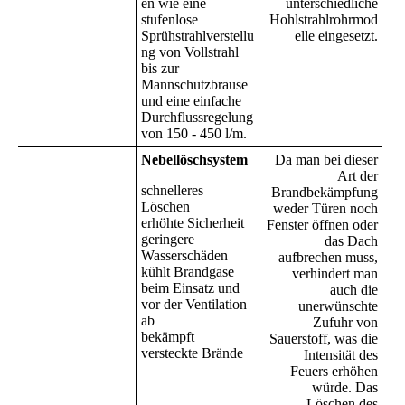
en wie eine
unterschiedliche
stufenlose
Hohlstrahlrohrmod
Sprühstrahlverstellu
elle eingesetzt.
ng von Vollstrahl
bis zur
Mannschutzbrause
und eine einfache
Durchflussregelung
von 150 - 450 l/m.
Nebellöschsystem
Da man bei dieser
Art der
schnelleres
Brandbekämpfung
Löschen
weder Türen noch
erhöhte Sicherheit
Fenster öffnen oder
geringere
das Dach
Wasserschäden
aufbrechen muss,
kühlt Brandgase
verhindert man
beim Einsatz und
auch die
vor der Ventilation
unerwünschte
ab
Zufuhr von
bekämpft
Sauerstoff, was die
versteckte Brände
Intensität des
Feuers erhöhen
würde. Das
Löschen des