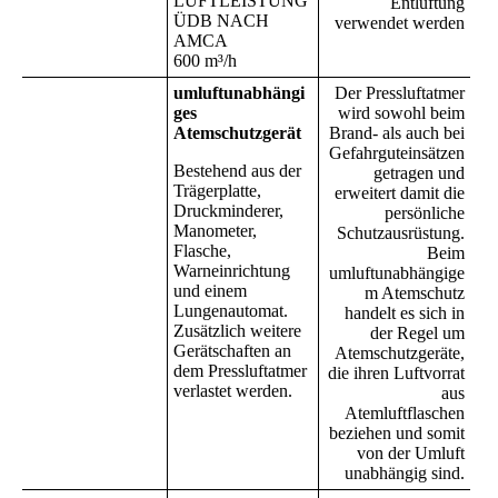
LUFTLEISTUNG
Entlüftung
ÜDB NACH
verwendet werden
AMCA
600 m³/h
umluftunabhängi
Der Pressluftatmer
ges
wird sowohl beim
Atemschutzgerät
Brand- als auch bei
Gefahrguteinsätzen
Bestehend aus der
getragen und
Trägerplatte,
erweitert damit die
Druckminderer,
persönliche
Manometer,
Schutzausrüstung.
Flasche,
Beim
Warneinrichtung
umluftunabhängige
und einem
m Atemschutz
Lungenautomat.
handelt es sich in
Zusätzlich weitere
der Regel um
Gerätschaften an
Atemschutzgeräte,
dem Pressluftatmer
die ihren Luftvorrat
verlastet werden.
aus
Atemluftflaschen
beziehen und somit
von der Umluft
unabhängig sind.