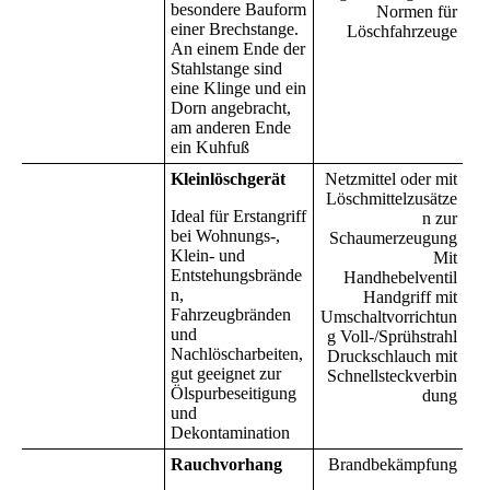
besondere Bauform
Normen für
einer Brechstange.
Löschfahrzeuge
An einem Ende der
Stahlstange sind
eine Klinge und ein
Dorn angebracht,
am anderen Ende
ein Kuhfuß
Kleinlöschgerät
Netzmittel oder mit
Löschmittelzusätze
Ideal für Erstangriff
n zur
bei Wohnungs-,
Schaumerzeugung
Klein- und
Mit
Entstehungsbrände
Handhebelventil
n,
Handgriff mit
Fahrzeugbränden
Umschaltvorrichtun
und
g Voll-/Sprühstrahl
Nachlöscharbeiten,
Druckschlauch mit
gut geeignet zur
Schnellsteckverbin
Ölspurbeseitigung
dung
und
Dekontamination
Rauchvorhang
Brandbekämpfung