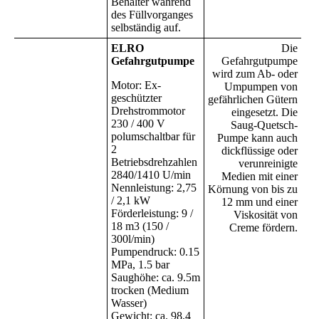
Behälter während
des Füllvorganges
selbständig auf.
ELRO
Die
Gefahrgutpumpe
Gefahrgutpumpe
wird zum Ab- oder
Motor: Ex-
Umpumpen von
geschützter
gefährlichen Gütern
Drehstrommotor
eingesetzt. Die
230 / 400 V
Saug-Quetsch-
polumschaltbar für
Pumpe kann auch
2
dickflüssige oder
Betriebsdrehzahlen
verunreinigte
2840/1410 U/min
Medien mit einer
Nennleistung: 2,75
Körnung von bis zu
/ 2,1 kW
12 mm und einer
Förderleistung: 9 /
Viskosität von
18 m3 (150 /
Creme fördern.
300l/min)
Pumpendruck: 0.15
MPa, 1.5 bar
Saughöhe: ca. 9.5m
trocken (Medium
Wasser)
Gewicht: ca. 98.4