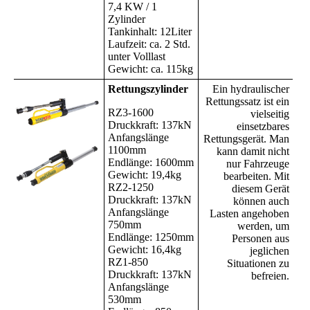
7,4 KW / 1
Zylinder
Tankinhalt: 12Liter
Laufzeit: ca. 2 Std.
unter Volllast
Gewicht: ca. 115kg
Rettungszylinder
Ein hydraulischer
Rettungssatz ist ein
RZ3-1600
vielseitig
Druckkraft: 137kN
einsetzbares
Anfangslänge
Rettungsgerät. Man
1100mm
kann damit nicht
Endlänge: 1600mm
nur Fahrzeuge
Gewicht: 19,4kg
bearbeiten. Mit
RZ2-1250
diesem Gerät
Druckkraft: 137kN
können auch
Anfangslänge
Lasten angehoben
750mm
werden, um
Endlänge: 1250mm
Personen aus
Gewicht: 16,4kg
jeglichen
RZ1-850
Situationen zu
Druckkraft: 137kN
befreien.
Anfangslänge
530mm