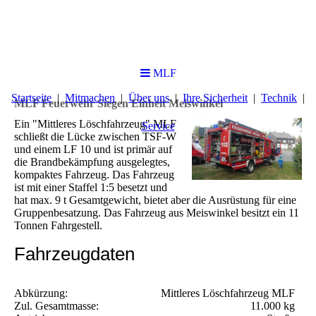
MLF
Startseite
Mitmachen
Über uns
Ihre Sicherheit
Technik
MLF Feuerwehr Siegen Einheit Meiswinkel
Ein "Mittleres Löschfahrzeug" MLF
Service
schließt die Lücke zwischen TSF-W
und einem LF 10 und ist primär auf
die Brandbekämpfung ausgelegtes,
kompaktes Fahrzeug. Das Fahrzeug
ist mit einer Staffel 1:5 besetzt und
hat max. 9 t Gesamtgewicht, bietet aber die Ausrüstung für eine
Gruppenbesatzung. Das Fahrzeug aus Meiswinkel besitzt ein 11
Tonnen Fahrgestell.
Fahrzeugdaten
Abkürzung:
Mittleres Löschfahrzeug MLF
Zul. Gesamtmasse:
11.000 kg