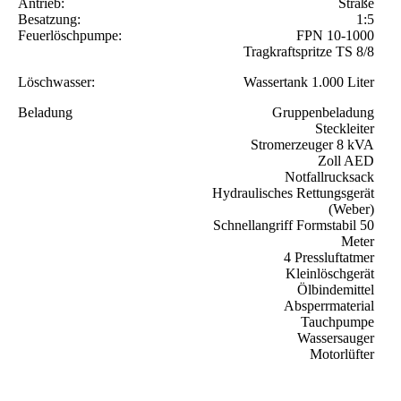
Antrieb:
Straße
Besatzung:
1:5
Feuerlöschpumpe:
FPN 10-1000
Tragkraftspritze TS 8/8
Löschwasser:
Wassertank 1.000 Liter
Beladung
Gruppenbeladung
Steckleiter
Stromerzeuger 8 kVA
Zoll AED
Notfallrucksack
Hydraulisches Rettungsgerät
(Weber)
Schnellangriff Formstabil 50
Meter
4 Pressluftatmer
Kleinlöschgerät
Ölbindemittel
Absperrmaterial
Tauchpumpe
Wassersauger
Motorlüfter