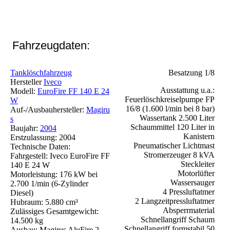
Fahrzeugdaten:
Tanklöschfahrzeug
Besatzung 1/8
Hersteller
Iveco
Ausstattung u.a.:
Modell:
EuroFire FF 140 E 24
Feuerlöschkreiselpumpe FP
W
16/8 (1.600 l/min bei 8 bar)
Auf-/Ausbauhersteller:
Magiru
Wassertank 2.500 Liter
s
Schaummittel 120 Liter in
Baujahr:
2004
Kanistern
Erstzulassung: 2004
Pneumatischer Lichtmast
Technische Daten:
Stromerzeuger 8 kVA
Fahrgestell: Iveco EuroFire FF
Steckleiter
140 E 24 W
Motorlüfter
Motorleistung: 176 kW bei
Wassersauger
2.700 1/min (6-Zylinder
4 Pressluftatmer
Diesel)
2 Langzeitpressluftatmer
Hubraum: 5.880 cm³
Absperrmaterial
Zulässiges Gesamtgewicht:
Schnellangriff Schaum
14.500 kg
Schnellangriff formstabil 50
Ausbau: Magirus AluFire 2