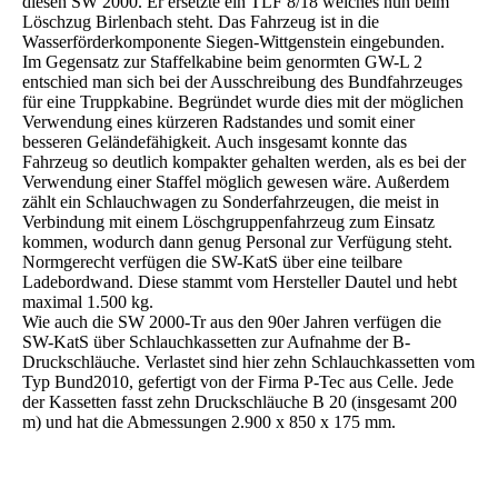
diesen SW 2000. Er ersetzte ein TLF 8/18 welches nun beim
Löschzug Birlenbach steht. Das Fahrzeug ist in die
Wasserförderkomponente Siegen-Wittgenstein eingebunden.
Im Gegensatz zur Staffelkabine beim genormten GW-L 2
entschied man sich bei der Ausschreibung des Bundfahrzeuges
für eine Truppkabine. Begründet wurde dies mit der möglichen
Verwendung eines kürzeren Radstandes und somit einer
besseren Geländefähigkeit. Auch insgesamt konnte das
Fahrzeug so deutlich kompakter gehalten werden, als es bei der
Verwendung einer Staffel möglich gewesen wäre. Außerdem
zählt ein Schlauchwagen zu Sonderfahrzeugen, die meist in
Verbindung mit einem Löschgruppenfahrzeug zum Einsatz
kommen, wodurch dann genug Personal zur Verfügung steht.
Normgerecht verfügen die SW-KatS über eine teilbare
Ladebordwand. Diese stammt vom Hersteller Dautel und hebt
maximal 1.500 kg.
Wie auch die SW 2000-Tr aus den 90er Jahren verfügen die
SW-KatS über Schlauchkassetten zur Aufnahme der B-
Druckschläuche. Verlastet sind hier zehn Schlauchkassetten vom
Typ Bund2010, gefertigt von der Firma P-Tec aus Celle. Jede
der Kassetten fasst zehn Druckschläuche B 20 (insgesamt 200
m) und hat die Abmessungen 2.900 x 850 x 175 mm.