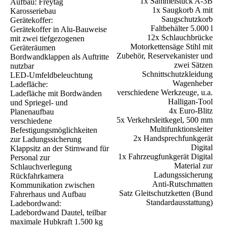
1x Sammelstück A-3B
Aufbau: Freytag
1x Saugkorb A mit
Karosseriebau
Saugschutzkorb
Gerätekoffer:
Faltbehälter 5.000 l
Gerätekoffer in Alu-Bauweise
12x Schlauchbrücke
mit zwei tiefgezogenen
Motorkettensäge Stihl mit
Geräteräumen
Zubehör, Reservekanister und
Bordwandklappen als Auftritte
zwei Sätzen
nutzbar
Schnittschutzkleidung
LED-Umfeldbeleuchtung
Wagenheber
Ladefläche:
verschiedene Werkzeuge, u.a.
Ladefläche mit Bordwänden
Halligan-Tool
und Spriegel- und
4x Euro-Blitz
Planenaufbau
5x Verkehrsleitkegel, 500 mm
verschiedene
Multifunktionsleiter
Befestigungsmöglichkeiten
2x Handsprechfunkgerät
zur Ladungssicherung
Digital
Klappsitz an der Stirnwand für
1x Fahrzeugfunkgerät Digital
Personal zur
Material zur
Schlauchverlegung
Ladungssicherung
Rückfahrkamera
Anti-Rutschmatten
Kommunikation zwischen
Satz Gleitschutzketten (Bund
Fahrerhaus und Aufbau
Standardausstattung)
Ladebordwand:
Ladebordwand Dautel, teilbar
maximale Hubkraft 1.500 kg