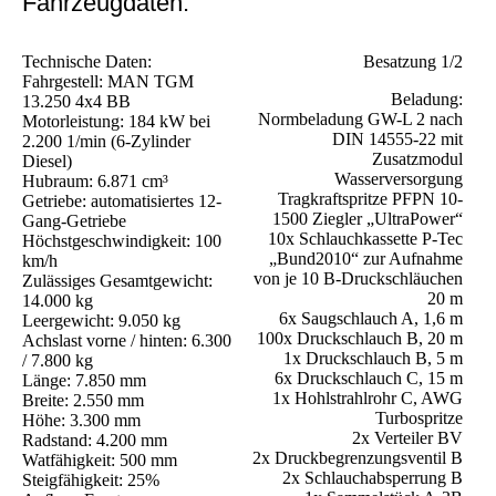
Fahrzeugdaten:
Technische Daten:
Besatzung 1/2
Fahrgestell: MAN TGM
Beladung:
13.250 4x4 BB
Normbeladung GW-L 2 nach
Motorleistung: 184 kW bei
DIN 14555-22 mit
2.200 1/min (6-Zylinder
Zusatzmodul
Diesel)
Wasserversorgung
Hubraum: 6.871 cm³
Tragkraftspritze PFPN 10-
Getriebe: automatisiertes 12-
1500 Ziegler „UltraPower“
Gang-Getriebe
10x Schlauchkassette P-Tec
Höchstgeschwindigkeit: 100
„Bund2010“ zur Aufnahme
km/h
von je 10 B-Druckschläuchen
Zulässiges Gesamtgewicht:
20 m
14.000 kg
6x Saugschlauch A, 1,6 m
Leergewicht: 9.050 kg
100x Druckschlauch B, 20 m
Achslast vorne / hinten: 6.300
1x Druckschlauch B, 5 m
/ 7.800 kg
6x Druckschlauch C, 15 m
Länge: 7.850 mm
1x Hohlstrahlrohr C, AWG
Breite: 2.550 mm
Turbospritze
Höhe: 3.300 mm
2x Verteiler BV
Radstand: 4.200 mm
2x Druckbegrenzungsventil B
Watfähigkeit: 500 mm
2x Schlauchabsperrung B
Steigfähigkeit: 25%