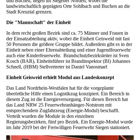
und Buchen, liegen im Siegener Norden, wobei die
landwirtschaftlich geprägten Orte Sohlbach und Buchen an die
Stadt Kreuztal grenzen.
Die "Mannschaft" der Einheit
In dem recht großen Bezirk sind ca. 75 Männer und Frauen in
der Einsatzabteilung aktiv, wobei die Einheit Geisweid mit fast
50 Personen die größere Gruppe bildet. Außerdem gibt es in der
Einheit neben einer Ehrenabteilung und einer Jugendfeuerwehr
auch eine Kinderfeuerwehr. Brandschutzbezirksleiter ist Sven
Kosch (BAR), Einheitsführer ist Brandinspektor (BI) Johannes
Schnell, (HBM) Stellvertreter ist Daniel Vanosmael
Einheit Geisweid erhielt Modul aus Landeskonzept
Das Land Nordrhein-Westfalen hat für die vorgeplante
überörtliche Hilfe einen Logistikzug konzipiert. Ein Bereich in
diesem Zug ist die Energieversorgung. Für diesen Bereich hat
das Land NRW 25 Feuerwehranhänger-Notstrom mit
entsprechendem Zugfahrzeug (Energie-Modul) beschafft.
Verteilt wurden die Module in den einzelnen
Regierungsbezirken, fünf pro Bezirk. Ein Energie-Modul wurde
im Jahr 2019 bei der Freiwilligen Feuerwehr Siegen stationiert.