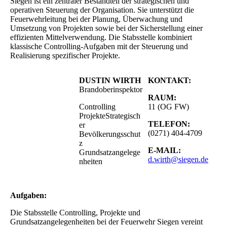
Siegen ist ein zentraler Bestandteil der strategischen und
operativen Steuerung der Organisation. Sie unterstützt die
Feuerwehrleitung bei der Planung, Überwachung und
Umsetzung von Projekten sowie bei der Sicherstellung einer
effizienten Mittelverwendung. Die Stabsstelle kombiniert
klassische Controlling-Aufgaben mit der Steuerung und
Realisierung spezifischer Projekte.
DUSTIN WIRTH
KONTAKT:
Brandoberinspektor
RAUM:
Controlling
11 (OG FW)
Projekte
Strategisch
TELEFON:
er
(0271) 404-4709
Bevölkerungsschut
z
E-MAIL:
Grundsatzangelege
d.wirth@siegen.de
nheiten
Aufgaben:
Die Stabsstelle Controlling, Projekte und
Grundsatzangelegenheiten bei der Feuerwehr Siegen vereint