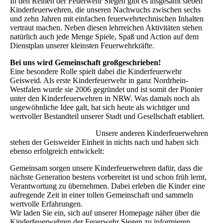
In den Reihen der Feuerwehr Siegen gibt es insgesamt sieben
Kinderfeuerwehren, die unseren Nachwuchs zwischen sechs
und zehn Jahren mit einfachen feuerwehrtechnischen Inhalten
vertraut machen. Neben diesen lehrreichen Aktivitäten stehen
natürlich auch jede Menge Spiele, Spaß und Action auf dem
Dienstplan unserer kleinsten Feuerwehrkräfte.
Bei uns wird Gemeinschaft großgeschrieben!
Eine besondere Rolle spielt dabei die Kinderfeuerwehr
Geisweid. Als erste Kinderfeuerwehr in ganz Nordrhein-
Westfalen wurde sie 2006 gegründet und ist somit der Pionier
unter den Kinderfeuerwehren in NRW. Was damals noch als
ungewöhnliche Idee galt, hat sich heute als wichtiger und
wertvoller Bestandteil unserer Stadt und Gesellschaft etabliert.
Unsere anderen Kinderfeuerwehren
stehen der Geisweider Einheit in nichts nach und haben sich
ebenso erfolgreich entwickelt:
Gemeinsam sorgen unsere Kinderfeuerwehren dafür, dass die
nächste Generation bestens vorbereitet ist und schon früh lernt,
Verantwortung zu übernehmen. Dabei erleben die Kinder eine
aufregende Zeit in einer tollen Gemeinschaft und sammeln
wertvolle Erfahrungen.
Wir laden Sie ein, sich auf unserer Homepage näher über die
Kinderfeuerwehren der Feuerwehr Siegen zu informieren.