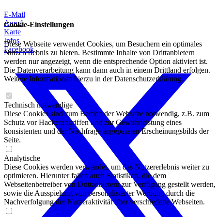
E-Mail
Anruf
Cookie-Einstellungen
Karte
Infos
Diese Webseite verwendet Cookies, um Besuchern ein optimales
Facebook
Nutzererlebnis zu bieten. Bestimmte Inhalte von Drittanbietern
werden nur angezeigt, wenn die entsprechende Option aktiviert ist.
Die Datenverarbeitung kann dann auch in einem Drittland erfolgen.
Weitere Informationen hierzu in der Datenschutzerklärung.
Technisch notwendige
Diese Cookies sind zum Betrieb der Webseite notwendig, z.B. zum
Schutz vor Hackerangriffen und zur Gewährleistung eines
konsistenten und der Nachfrage angepassten Erscheinungsbilds der
Seite.
Analytische
Diese Cookies werden verwendet, um das Nutzererlebnis weiter zu
optimieren. Hierunter fallen auch Statistiken, die dem
Webseitenbetreiber von Drittanbietern zur Verfügung gestellt werden,
sowie die Ausspielung von personalisierter Werbung durch die
Nachverfolgung der Nutzeraktivität über verschiedene Webseiten.