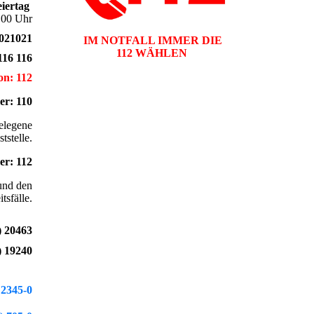
eiertag
8.00 Uhr
 021021
IM NOTFALL IMMER DIE
112 WÄHLEN
116 116
fon:
112
r: 110
gelegene
tstelle.
r: 112
und den
tsfälle.
) 20463
) 19240
 2345-0