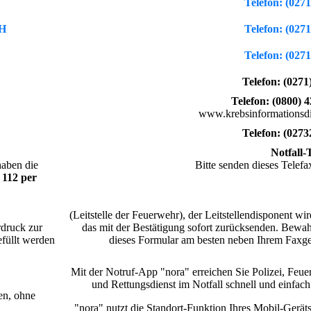
Telefon:
(0271
bH
Telefon:
(0271
Telefon:
(0271
Telefon: (0271
Telefon:
(0800) 
www.krebsinformationsdi
Telefon:
(0273
Notfall-
haben die
Bitte senden dieses Telefa
112 per
(Leitstelle der Feuerwehr), der Leitstellendisponent wi
rdruck zur
das mit der Bestätigung sofort zurücksenden. Bewah
efüllt werden
dieses Formular am besten neben Ihrem Faxger
Mit der Notruf-App "nora" erreichen Sie Polizei, Feu
und Rettungsdienst im Notfall schnell und einfach
en, ohne
"nora" nutzt die Standort-Funktion Ihres Mobil-Gerät