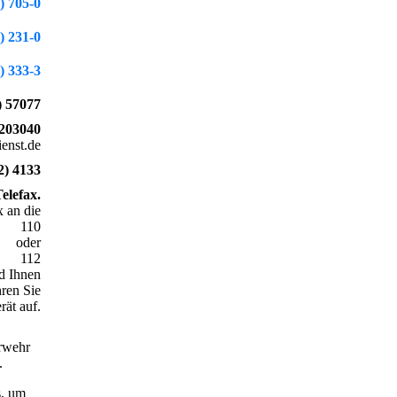
) 705-0
) 231-0
) 333-3
) 57077
4203040
enst.de
2) 4133
Telefax.
x an die
110
oder
112
rd Ihnen
ren Sie
ät auf.
erwehr
.
s, um