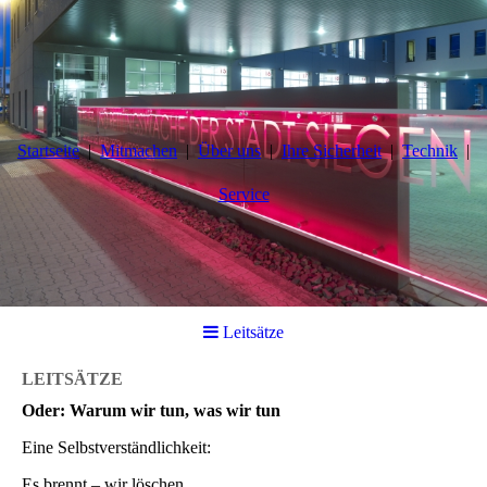
Startseite
Mitmachen
Über uns
Ihre Sicherheit
Technik
Service
Leitsätze
LEITSÄTZE
Oder: Warum wir tun, was wir tun
Eine Selbstverständlichkeit:
Es brennt – wir löschen.