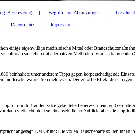
ng, Beschwerde)
Begriffe und Abkürzungen
Geschicht
Datenschutz
Impressum
s schon einige eigenwillige medizinische Mittel oder Brandschutzmaß
so half man sich eben mit alternativen Methoden. Von nachahmenden S
880 beinhaltete unter anderem Tipps gegen körperschädigende Einsatz
inken und frische warme Semmeln essen. Der erhoffte Effekt dieser eigen
r Tipp für durch Brandeinsätze gebeutelte Feuerwehrmänner: Gerötete 
 dann vielleicht nicht so ein ansehnlicher Anblick, aber die empfindl
licht angesagt. Der Grund: Die vollen Rauschebärte sollten ihnen im