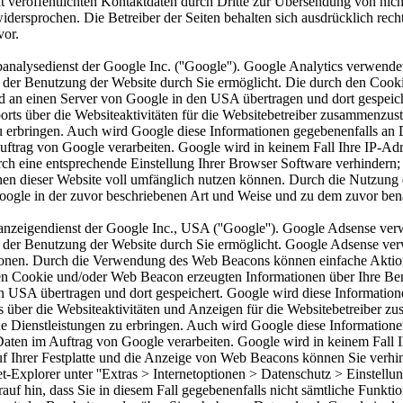
veröffentlichten Kontaktdaten durch Dritte zur Übersendung von nich
idersprochen. Die Betreiber der Seiten behalten sich ausdrücklich rech
vor.
alysedienst der Google Inc. (''Google''). Google Analytics verwendet s
 der Benutzung der Website durch Sie ermöglicht. Die durch den Cook
ird an einen Server von Google in den USA übertragen und dort gespeic
ts über die Websiteaktivitäten für die Websitebetreiber zusammenzus
 erbringen. Auch wird Google diese Informationen gegebenenfalls an Dri
Auftrag von Google verarbeiten. Google wird in keinem Fall Ihre IP-A
rch eine entsprechende Einstellung Ihrer Browser Software verhindern; 
nen dieser Website voll umfänglich nutzen können. Durch die Nutzung d
oogle in der zuvor beschriebenen Art und Weise und zu dem zuvor be
zeigendienst der Google Inc., USA (''Google''). Google Adsense verwen
der Benutzung der Website durch Sie ermöglicht. Google Adsense verw
ionen. Durch die Verwendung des Web Beacons können einfache Aktion
 Cookie und/oder Web Beacon erzeugten Informationen über Ihre Benut
n USA übertragen und dort gespeichert. Google wird diese Informatio
 über die Websiteaktivitäten und Anzeigen für die Websitebetreiber z
 Dienstleistungen zu erbringen. Auch wird Google diese Informationen 
 Daten im Auftrag von Google verarbeiten. Google wird in keinem Fall 
f Ihrer Festplatte und die Anzeige von Web Beacons können Sie verhin
-Explorer unter ''Extras > Internetoptionen > Datenschutz > Einstellung
rauf hin, dass Sie in diesem Fall gegebenenfalls nicht sämtliche Funkt