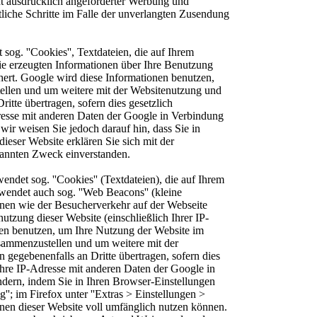
t ausdrücklich angeforderter Werbung und
tliche Schritte im Falle der unverlangten Zusendung
og. ''Cookies'', Textdateien, die auf Ihrem
ie erzeugten Informationen über Ihre Benutzung
hert. Google wird diese Informationen benutzen,
tellen und um weitere mit der Websitenutzung und
tte übertragen, sofern dies gesetzlich
dresse mit anderen Daten der Google in Verbindung
wir weisen Sie jedoch darauf hin, dass Sie in
ieser Website erklären Sie sich mit der
nannten Zweck einverstanden.
det sog. ''Cookies'' (Textdateien), die auf Ihrem
endet auch sog. ''Web Beacons'' (kleine
en wie der Besucherverkehr auf der Webseite
zung dieser Website (einschließlich Ihrer IP-
nen benutzen, um Ihre Nutzung der Website im
usammenzustellen und um weitere mit der
gegebenenfalls an Dritte übertragen, sofern dies
Ihre IP-Adresse mit anderen Daten der Google in
dern, indem Sie in Ihren Browser-Einstellungen
''; im Firefox unter ''Extras > Einstellungen >
ionen dieser Website voll umfänglich nutzen können.