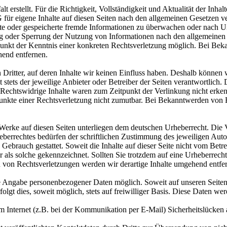
alt erstellt. Für die Richtigkeit, Vollständigkeit und Aktualität der I
für eigene Inhalte auf diesen Seiten nach den allgemeinen Gesetzen v
telte oder gespeicherte fremde Informationen zu überwachen oder nach U
ng oder Sperrung der Nutzung von Informationen nach den allgemeinen 
tpunkt der Kenntnis einer konkreten Rechtsverletzung möglich. Bei B
hend entfernen.
Dritter, auf deren Inhalte wir keinen Einfluss haben. Deshalb können 
st stets der jeweilige Anbieter oder Betreiber der Seiten verantwortlich
Rechtswidrige Inhalte waren zum Zeitpunkt der Verlinkung nicht erkenn
spunkte einer Rechtsverletzung nicht zumutbar. Bei Bekanntwerden von 
d Werke auf diesen Seiten unterliegen dem deutschen Urheberrecht. Die 
berrechtes bedürfen der schriftlichen Zustimmung des jeweiligen Auto
n Gebrauch gestattet. Soweit die Inhalte auf dieser Seite nicht vom Betr
ter als solche gekennzeichnet. Sollten Sie trotzdem auf eine Urheberre
von Rechtsverletzungen werden wir derartige Inhalte umgehend entfe
ne Angabe personenbezogener Daten möglich. Soweit auf unseren Seite
olgt dies, soweit möglich, stets auf freiwilliger Basis. Diese Daten w
im Internet (z.B. bei der Kommunikation per E-Mail) Sicherheitslücken