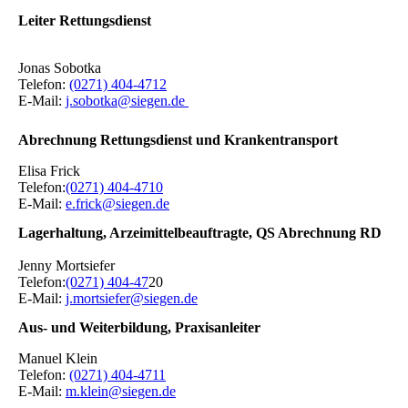
Leiter Rettungsdienst
Jonas Sobotka
Telefon:
(0271) 404-4712
E-Mail:
j.sobotka@siegen.de
Abrechnung Rettungsdienst und Krankentransport
Elisa Frick
Telefon:
(0271) 404‐4710
E‐Mail:
e.frick@siegen.de
Lagerhaltung, Arzeimittelbeauftragte, QS Abrechnung RD
Jenny Mortsiefer
Telefon:
(0271) 404‐47
20
E‐Mail:
j.mortsiefer@siegen.de
Aus- und Weiterbildung, Praxisanleiter
Manuel Klein
Telefon:
(0271) 404-4711
E-Mail:
m.klein@siegen.de